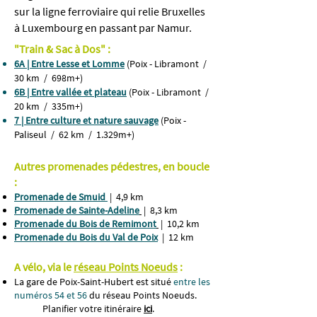
sur la ligne ferroviaire qui relie Bruxelles
à Luxembourg en passant par Namur.
"Train & Sac à Dos" :
6A | Entre Lesse et Lomme
(Poix - Libramont /
30 km / 698m+)
6B | Entre vallée et plateau
(Poix - Libramont /
20 km / 335m+)
7 | Entre culture et nature sauvage
(Poix -
Paliseul / 62 km / 1.329m+)
Autres promenades pédestres, en boucle
:
Promenade de Smuid
| 4,9 km
Promenade de Sainte-Adeline
| 8,3 km
Promenade du Bois de Remimont
| 10,2 km
​Promenade du Bois du Val de Poix
| 12 km
A vélo, via le
réseau Points Noeuds
:
La gare de Poix-Saint-Hubert est situé
entre les
numéros 54 et 56
du réseau Points Noeuds.
Planifier votre itinéraire
ici
.