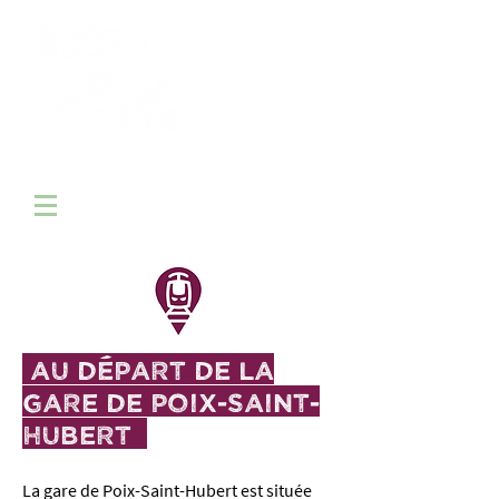
16 randonnées de gare en gare
ENTRE FAMENNE, ARDENNE ET GAUME
Au départ de la
gare de
Poix-Saint-
HuberT
La gare de
Poix-Saint-Hubert
est située