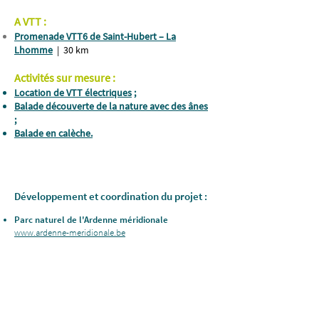
A VTT :
Promenade VTT6 de Saint-Hubert – La
Lhomme
| 30 km
Activités sur mesure :
Location de VTT électriques
;
Balade découverte de la nature avec des ânes
;
Balade en calèche.
Développement et coordination du projet :
Parc naturel de l'Ardenne méridionale
www.ardenne-meridionale.be
Parc naturel de Gaume
www.parc-naturel-gaume.be
GAL Nov'Ardenne
www.novardenne.be
La Grande Forêt de Saint-Hubert
www.lagrandeforetdesainthubert.be