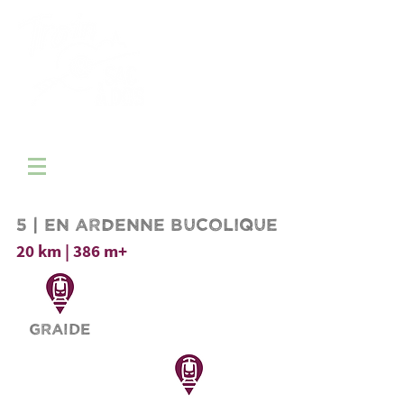
16 randonnées de gare en gare
ENTRE FAMENNE, ARDENNE ET GAUME
5 | en ardenne bucolique
20 km | 386 m+
Graide